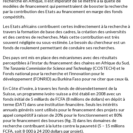
recherche en Afrique, Il est impératif de se mettre à la quête de
modèles de financement qui permettraient de booster la recherche
par la contribution des Etats au financement en marge des fonds
compétitifs.
Les Etats africains contribuent certes indirectement à la recherche à
travers la formation de base des cadres, la création des universités
et des centres de recherches. Mais cette contribution est très
souvent négligée ou sous-estimée. Le besoin du chercheur est un
fonds de roulement permettant de conduire ses recherches.
Des pays ont mis en place des mécanismes avec des résultats
perceptibles à l’instar du financement des chaires en Afrique du Sud,
The Tanzania Commission for Science and Technology
(COSTECH) et le
Fonds national pour la recherche et l’innovation pour le
développement (FONRID) au Burkina Faso pour ne citer que ceux-là.
En Côte d’Ivoire, à travers les fonds de désendettement de la
Suisse, un programme ivoiro-suisse a été établi en 2008 avec un
fonds initial de 5 milliards de FCFA (8 millions de dollars) en dépôt à
terme (DAT) dans une institution financière. Seuls les intérêts
annuels générés sont utilisés pour le financement des projets sur
appel compétitif à raison de 20% pour le fonctionnement et 80%
pour le financement des bourses (fig. 3) dans les domaines de
recherche contribuant à la lutte contre la pauvreté (5 – 15 millions
FCFA, soit 8 000 à 24 200 dollars par projet).