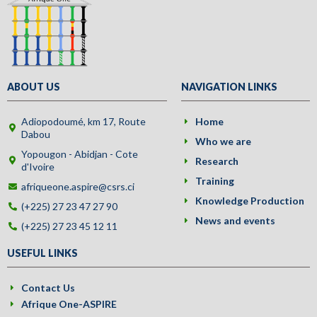
ABOUT US
NAVIGATION LINKS
Adiopodoumé, km 17, Route
Home
Dabou
Who we are
Yopougon - Abidjan - Cote
Research
d'Ivoire
Training
afriqueone.aspire@csrs.ci
Knowledge Production
(+225) 27 23 47 27 90
News and events
(+225) 27 23 45 12 11
USEFUL LINKS
Contact Us
Afrique One-ASPIRE