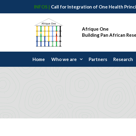
INFOS |
Afrique One
Building Pan African Res
Home
Who we are
Partners
Research