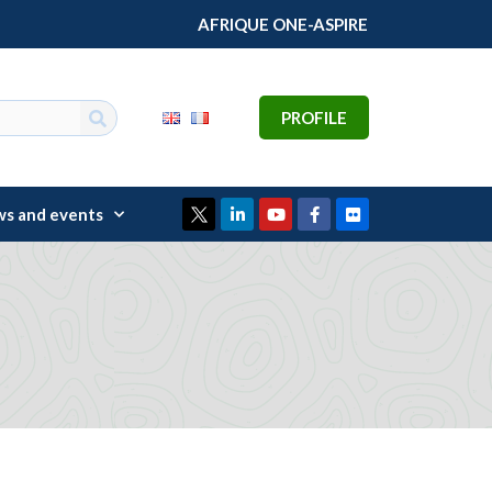
Learning Package 2024: 31 early-career researchers trained in research design and management
AFRIQUE ONE-ASPIRE
PROFILE
s and events