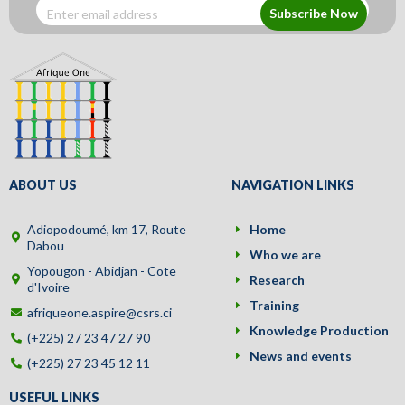
Subscribe Now
ABOUT US
NAVIGATION LINKS
Adiopodoumé, km 17, Route
Home
Dabou
Who we are
Yopougon - Abidjan - Cote
Research
d'Ivoire
Training
afriqueone.aspire@csrs.ci
Knowledge Production
(+225) 27 23 47 27 90
News and events
(+225) 27 23 45 12 11
USEFUL LINKS