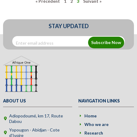
« Précédent
1
2
3
Suivant »
STAY UPDATED
Subscribe Now
ABOUT US
NAVIGATION LINKS
Adiopodoumé, km 17, Route
Home
Dabou
Who we are
Yopougon - Abidjan - Cote
Research
d'Ivoire