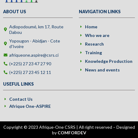
ABOUT US
NAVIGATION LINKS
Adiopodoumé, km 17, Route
Home
Dabou
Who we are
Yopougon - Abidjan - Cote
Research
d'Ivoire
Training
afriqueone.aspire@csrs.ci
Knowledge Production
(+225) 27 23 47 27 90
News and events
(+225) 27 23 45 12 11
USEFUL LINKS
Contact Us
Afrique One-ASPIRE
Copyright © 2023 Afrique-One CSRS | All right reserved – Designed
by
COMFORDEV